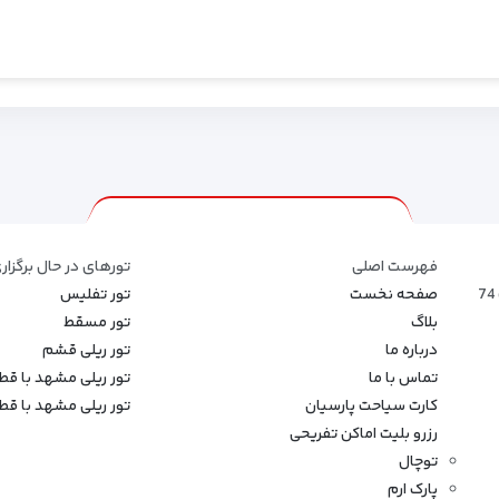
فهرست اصلی
تورهای در حال برگزار
صفحه نخست
تور تفلیس
بلاگ
تور مسقط
درباره ما
تور ریلی قشم
تماس با ما
تور ریلی مشهد با ق
کارت سیاحت پارسیان
تور ریلی مشهد با قطار
رزرو بلیت اماکن تفریحی
توچال
پارک ارم