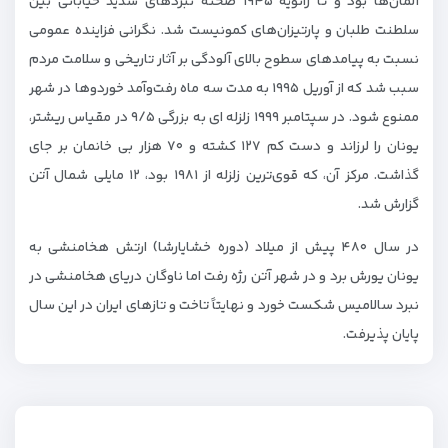
آلمان‌ها بود و تا ژانویه ۱۹۴۵ صحنه نبردهای شدید خیابانی بین
سلطنت طلبان و پارتیزان‌های کمونیست شد. نگرانی فزاینده عمومی
نسبت به پیامدهای سطوح بالای آلودگی بر آثار تاریخی و سلامت مردم
سبب شد که از آوریل ۱۹۹۵ به مدت سه ماه رفت‌وآمد خوردوها در شهر
ممنوع شود. در سپتامبر ۱۹۹۹ زلزله ای به بزرگی ۹/۵ در مقیاس ریشتر،
یونان را لرزاند و دست کم ۱۲۷ کشته و ۷۰ هزار بی خانمان بر جای
گذاشت. مرکز آن، که قوی‌ترین زلزله از ۱۹۸۱ بود، ۱۲ مایلی شمال آتن
گزارش شد.
در سال ۴۸۰ پیش از میلاد (دوره خشایارشا) ارتش هخامنشی به
یونان یورش برد و در شهر آتن رژه رفت اما ناوگان دریای هخامنشی در
نبرد سالامیس شکست خورد و نهایتاً تاخت و تازهای ایران در این سال
پایان پذیرفت.