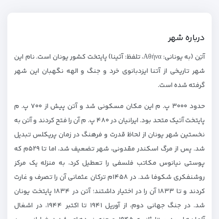
درباره شهر
آتِن (به یونانی: Αθήνα، تلفظ: آثینا) پایتخت کشور یونان است. نام این
شهر تاریخی از آتنا ایزدبانوی خرد و جنگ و الهه نگهبان این شهر
گرفته شده است.
حدود ۳۰۰۰ پ. م این مکان مسکونی شد و آتن پیش از ۷۰۰ پ. م
پایتخت آتیک متحد بود. ایرانیان در ۴۸۰ پ. م آن را فتح کردند و آتن به
نخستین شهر یونان از لحاظ قدرت و فرهنگ در زمان پریکلس تبدیل
شد. پس از مرگ اسکندر مقدونی، شهر تضعیف شد، اما تا ۵۲۹م که
پوستی نیانوس مکاتب فلسفی را تعطیل کرد، به منزله یک مرکز
روشنفکری شکوفا شد. در ۱۴۵۸م ترکان عثمانی آن را تصرف و غارت
کردند و تا ۱۸۳۳ آن را در اختیار داشتند؛ آتن در ۱۸۳۴ پایتخت یونان
شد. در جنگ جهانی دوم، از آوریل ۱۹۴۱ تا اکتبر ۱۹۴۴، در اشغال